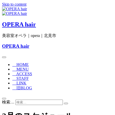
Skip to content
OPERA hair
美容室オペラ｜opera｜北見市
OPERA hair
HOME
MENU
ACCESS
STAFF
LINK
旧BLOG
検索…