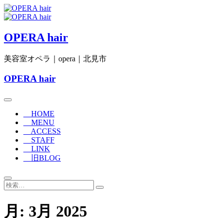
Skip
to
content
OPERA hair
美容室オペラ｜opera｜北見市
OPERA hair
HOME
MENU
ACCESS
STAFF
LINK
旧BLOG
検
索…
月:
3月 2025