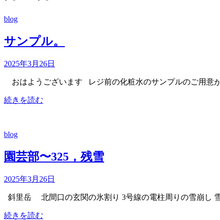
blog
サンプル。
2025年3月26日
おはようございます レジ前の化粧水のサンプルのご用意が 
続きを読む
blog
園芸部〜325，残雪
2025年3月26日
斜里岳 北間口の玄関の氷割り 3号線の電柱周りの雪崩し 
続きを読む