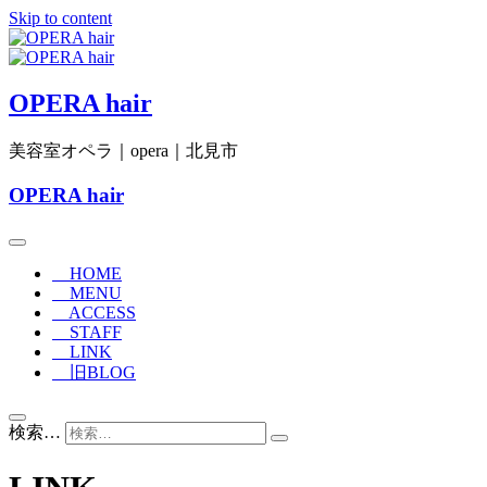
Skip to content
OPERA hair
美容室オペラ｜opera｜北見市
OPERA hair
HOME
MENU
ACCESS
STAFF
LINK
旧BLOG
検索…