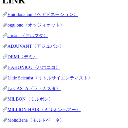
LINK
Hair donation〈ヘアドネーション〉
oggi otto〈オッジィオット〉
armada〈アルマダ〉
ADJUVANT〈アジュバン〉
DEMI〈デミ〉
HAHONICO〈ハホニコ〉
Little Scientist〈リトルサイエンティスト〉
La CASTA〈ラ・カスタ〉
MILBON〈ミルボン〉
MILLION HAIR〈ミリオンヘアー〉
MoltoBene〈モルトベーネ〉