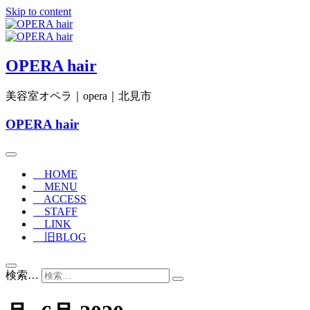
Skip to content
OPERA hair
美容室オペラ｜opera｜北見市
OPERA hair
HOME
MENU
ACCESS
STAFF
LINK
旧BLOG
検索…