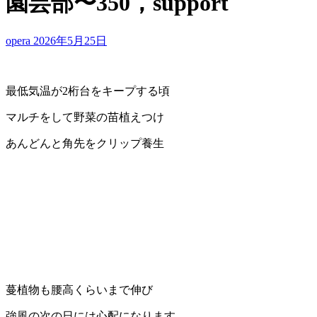
園芸部〜350，support
opera
2026年5月25日
最低気温が2桁台をキープする頃
マルチをして野菜の苗植えつけ
あんどんと角先をクリップ養生
蔓植物も腰高くらいまで伸び
強風の次の日には心配になります