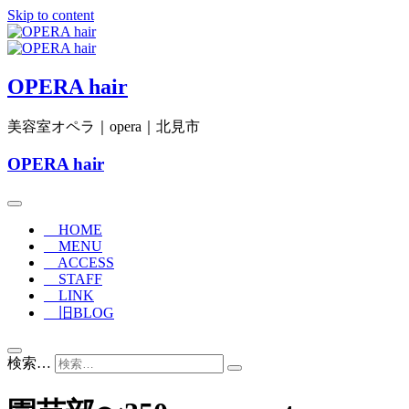
Skip to content
OPERA hair
美容室オペラ｜opera｜北見市
OPERA hair
HOME
MENU
ACCESS
STAFF
LINK
旧BLOG
検索…